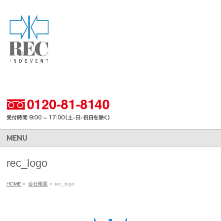
MENU
rec_logo
HOME
»
会社概要
»
rec_logo