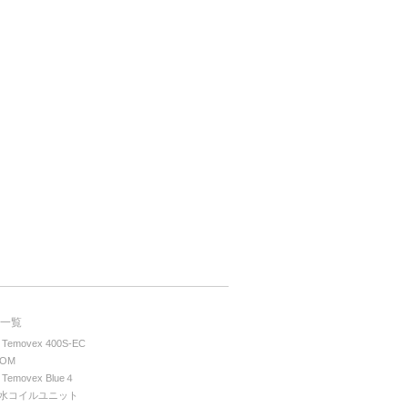
一覧
 Temovex 400S-EC
COM
 Temovex Blue４
水コイルユニット