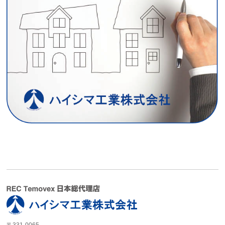
〒331-0065