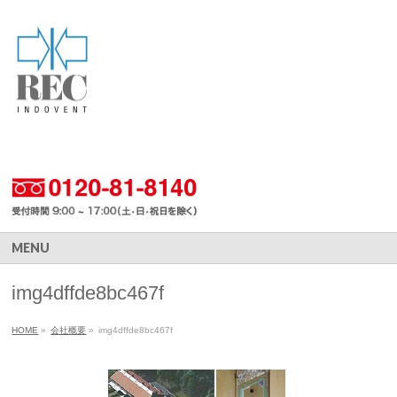
MENU
img4dffde8bc467f
HOME
»
会社概要
»
img4dffde8bc467f